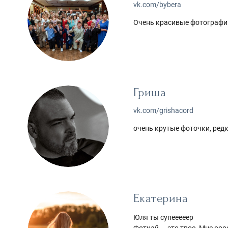
vk.com/bybera
Очень красивые фотографи
Гриша
vk.com/grishacord
очень крутые фоточки, редк
Екатерина
Юля ты супееееер