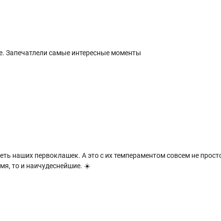
ие. Запечатлели самые интересные моменты
еть наших первоклашек. А это с их темпераментом совсем не прост
мя, то и наичудеснейшие. ☀️