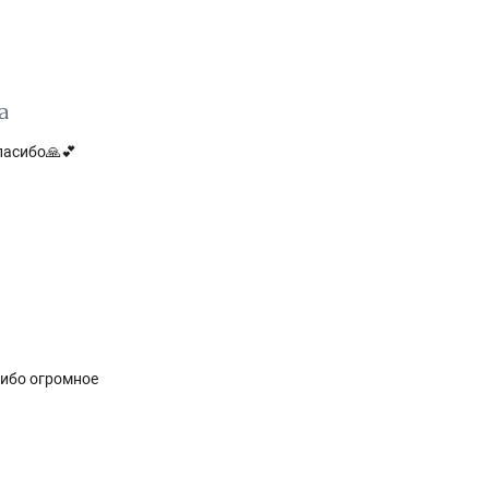
а
пасибо🙏💕
сибо огромное