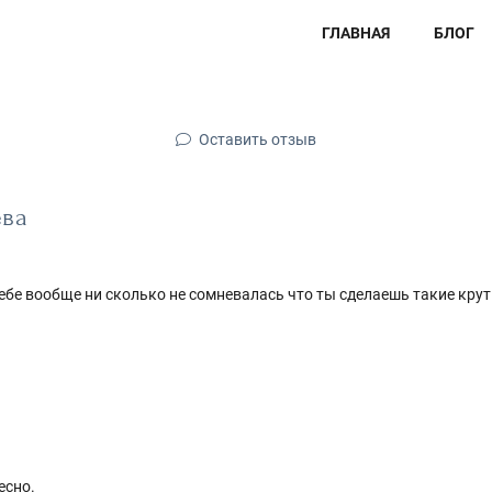
ГЛАВНАЯ
БЛОГ
Оставить отзыв
ева
 тебе вообще ни сколько не сомневалась что ты сделаешь такие кру
есно.