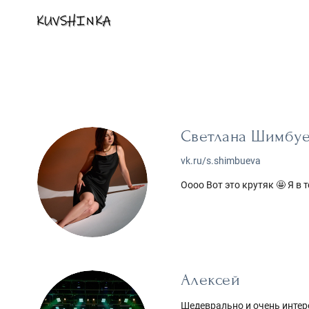
Светлана Шимбу
vk.ru/s.shimbueva
Оооо Вот это крутяк 🤩 Я в
Алексей
Шедеврально и очень интер